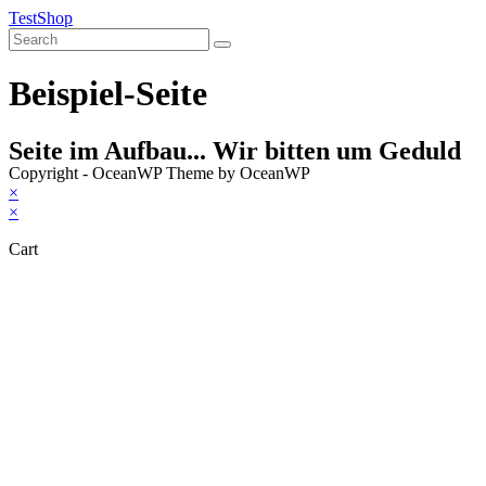
Skip
TestShop
to
content
Beispiel-Seite
Seite im Aufbau... Wir bitten um Geduld
Copyright - OceanWP Theme by OceanWP
×
×
Cart